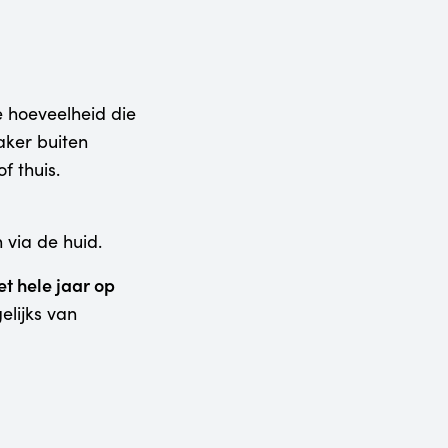
e hoeveelheid die
ker buiten
f thuis.
 via de huid.
t hele jaar op
elijks van