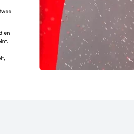
 twee
d en
int.
lt,