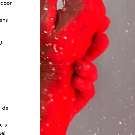
door
ens
g
t de
 is
oel