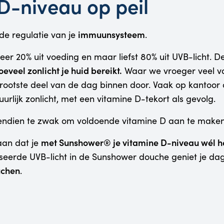
D-niveau op peil
immuunsysteem
 de regulatie van je
.
er 20% uit voeding en maar liefst 80% uit UVB-licht. D
oeveel zonlicht je huid bereikt.
Waar we vroeger veel va
otste deel van de dag binnen door. Vaak op kantoor o
urlijk zonlicht, met een vitamine D-tekort als gevolg.
endien te zwak om voldoende vitamine D aan te maken
met Sunshower® je vitamine D-niveau wél he
aan dat je
seerde UVB-licht in de Sunshower douche geniet je dag
uchen
.