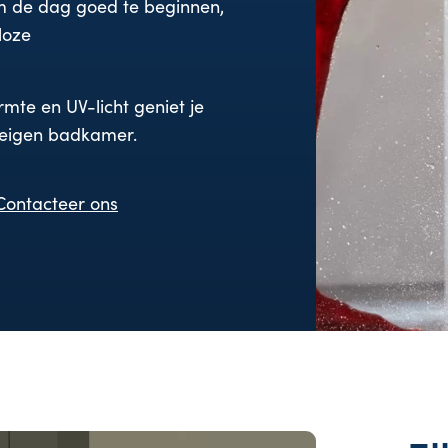
om de dag goed te beginnen,
loze
mte en UV-licht geniet je
e eigen badkamer.
Contacteer ons