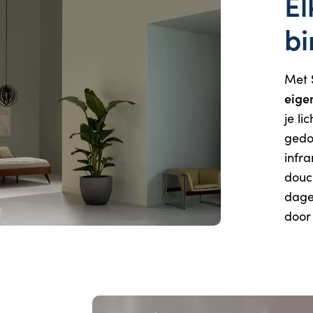
El
bi
Met
eige
je l
gedo
infr
douc
dagel
door