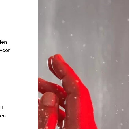
n
den
 voor
et
 en